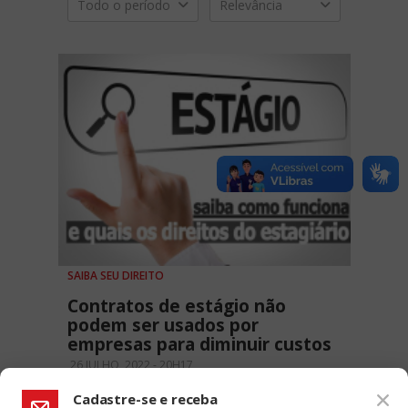
Todo o período
Relevância
SAIBA SEU DIREITO
Contratos de estágio não
podem ser usados por
empresas para diminuir custos
26 JULHO, 2022 - 20H17
Cadastre-se e receba