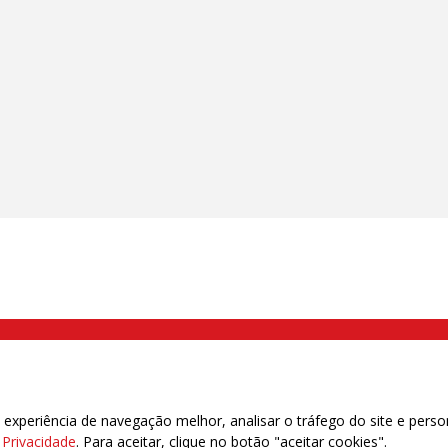
000 Brás, São Paulo/SP | Telefone (11) 2108 9200 - Fax (11) 2108 9310
xperiência de navegação melhor, analisar o tráfego do site e perso
e Privacidade
. Para aceitar, clique no botão "aceitar cookies".