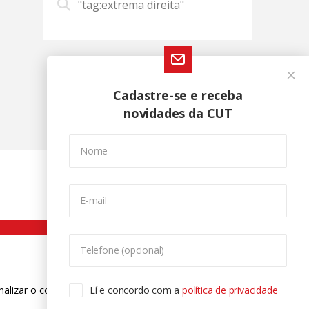
"tag:extrema direita"
Cadastre-se e receba
novidades da CUT
Nome
E-mail
Telefone (opcional)
nalizar o conteúdo. Para saber mais
Lí e concordo com a
política de privacidade