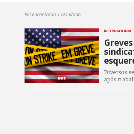
Foi encontrado 1 resultado
INTERNACIONAL
Greves
sindic
esquer
Diversos s
após traba