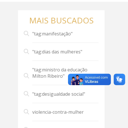
MAIS BUSCADOS
"tag:manifestação"
"tag:dias das mulheres"
"tag:ministro da educação
Milton Ribeiro"
"tag:desigualdade social"
violencia-contra-mulher