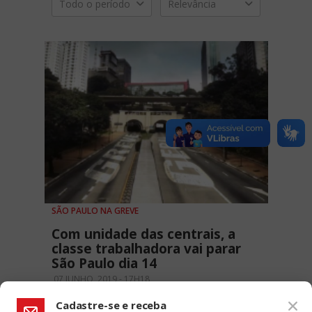
Todo o período
Relevância
SÃO PAULO NA GREVE
Com unidade das centrais, a
classe trabalhadora vai parar
São Paulo dia 14
07 JUNHO, 2019 - 17H18
Cadastre-se e receba