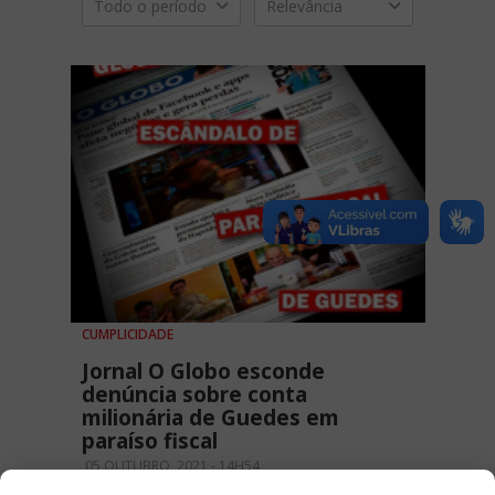
Todo o período
Relevância
CUMPLICIDADE
Jornal O Globo esconde
denúncia sobre conta
milionária de Guedes em
paraíso fiscal
05 OUTUBRO, 2021 - 14H54