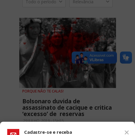
Todo o período
Relevância
PORQUE NÃO TE CALAS!
Bolsonaro duvida de
assassinato de cacique e critica
‘excesso’ de reservas
29 JULHO, 2019 - 15H15
Cadastre-se e receba