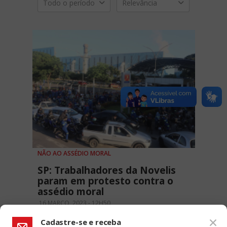
Todo o período
Relevância
NÃO AO ASSÉDIO MORAL
SP: Trabalhadores da Novelis
param em protesto contra o
assédio moral
16 MARÇO, 2023 - 12H50
Cadastre-se e receba