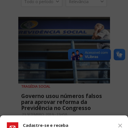
Todo o período
Relevância
TRAGÉDIA SOCIAL
Governo usou números falsos
para aprovar reforma da
Previdência no Congresso
23 SETEMBRO, 2019 - 15H58
Cadastre-se e receba