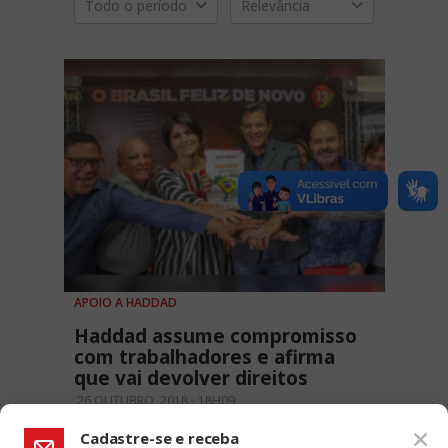
Todo o período
Relevância
APOIO A HADDAD
Haddad assume compromisso
com trabalhadores e afirma
que vai devolver direitos
26 OUTUBRO, 2018 - 18H09
Cadastre-se e receba