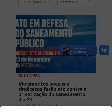
Todo o período
Relevância
RIO DE JANEIRO
Movimentos sociais e
sindicatos farão ato contra a
privatização do saneamento
dia 23
17 NOVEMBRO, 2023 - 13H25