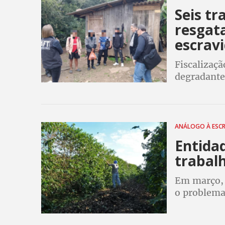
Seis tr
resgat
escrav
Fiscalizaç
degradantes
precária no
em flagran
ANÁLOGO À ESC
Entida
trabal
Em março, 
o problema