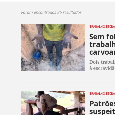
Foram encontrados 86 resultados
TRABALHO ESCR
Sem fol
trabal
carvoa
Dois traba
à escravidã
trabalhista
TRABALHO ESCR
Patrõe
suspeit