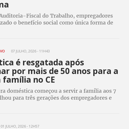
ima
Auditoria-Fiscal do Trabalho, empregadores
izado o benefício social como única forma de
a trabalhadora, que não tinha registro em
m recebia salário
AVO
07 JULHO, 2026 - 11H43
ica é resgatada após
ar por mais de 50 anos para a
família no CE
ra doméstica começou a servir a família aos 7
alhou para três gerações dos empregadores e
 R$ 1,5 milhão em direitos trabalhistas
01 JULHO, 2026 - 12H57