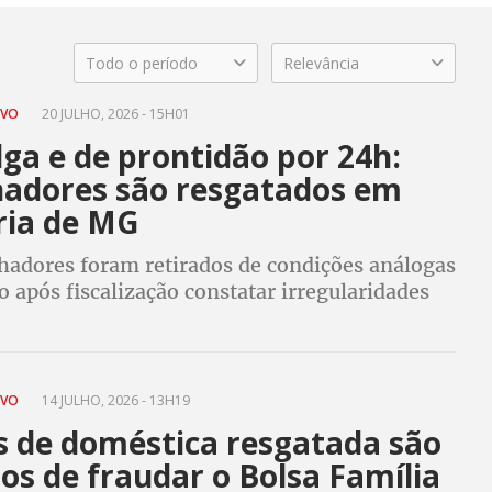
Todo o período
Relevância
AVO
20 JULHO, 2026 - 15H01
ga e de prontidão por 24h:
hadores são resgatados em
ria de MG
lhadores foram retirados de condições análogas
o após fiscalização constatar irregularidades
s e alojamentos precários
AVO
14 JULHO, 2026 - 13H19
s de doméstica resgatada são
os de fraudar o Bolsa Família