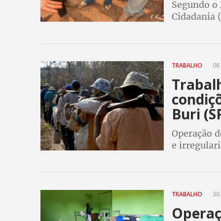
Segundo o 
Cidadania 
denúncias,
14% em rel
TRABALHO
08 
Trabal
condiç
Buri (S
Operação d
e irregular
assinam TA
TRABALHO
30 
Operaç