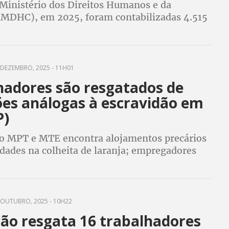
Ministério dos Direitos Humanos e da
(MDHC), em 2025, foram contabilizadas 4.515
 o que representa um crescimento de cerca de
ação a 2024
DEZEMBRO, 2025 - 11H01
hadores são resgatados de
ões análogas à escravidão em
P)
o MPT e MTE encontra alojamentos precários
idades na colheita de laranja; empregadores
Cs e pagarão R$ 228 mil em indenizações
OUTUBRO, 2025 - 10H22
ão resgata 16 trabalhadores