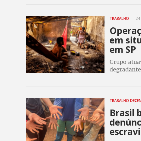
TRABALHO
24 
Operaç
em sit
em SP
Grupo atua
degradante
verbas res
MPT
TRABALHO DECE
Brasil 
denúnc
escrav