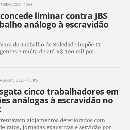
UBRO, 2025 - 12H34
 concede liminar contra JBS
abalho análogo à escravidão
 Vara do Trabalho de Soledade impõe 17
gentes e multa de até R$ 300 mil por
ades. A operação foi realizada em dezembro de
gatou dez trabalhadores
AGOSTO, 2025 - 10H05
sgata cinco trabalhadores em
ões análogas à escravidão no
R
frentavam alojamentos deteriorados com
de ratos, jornadas exaustivas e servidão por