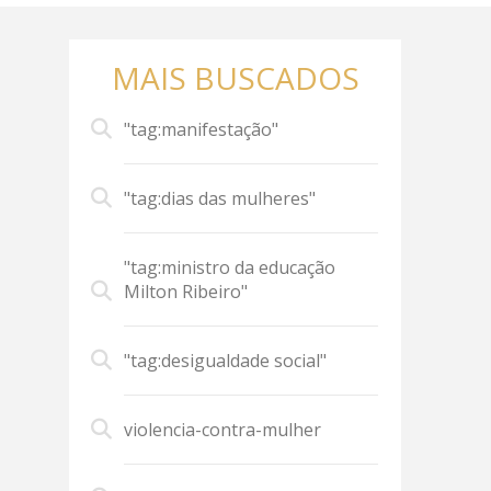
MAIS BUSCADOS
"tag:manifestação"
"tag:dias das mulheres"
"tag:ministro da educação
Milton Ribeiro"
"tag:desigualdade social"
violencia-contra-mulher