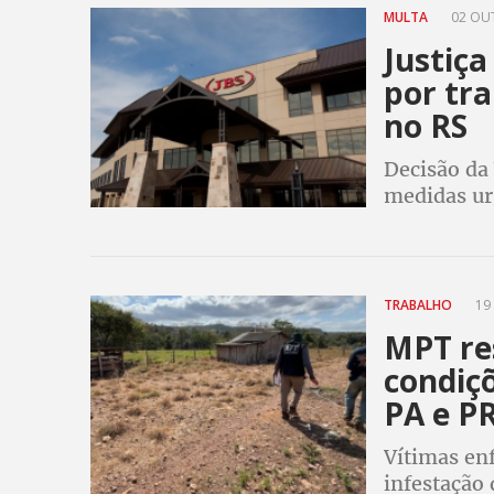
MULTA
02 OUT
Justiça
por tr
no RS
Decisão da
medidas ur
irregularid
2024 e res
TRABALHO
19 
MPT re
condiç
PA e P
Vítimas en
infestação 