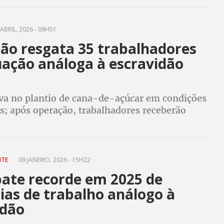
ABRIL, 2026 - 09H51
ão resgata 35 trabalhadores
uação análoga à escravidão
va no plantio de cana-de-açúcar em condições
s; após operação, trabalhadores receberão
cisórias por meio de acordo acompanhado pelo
NTE
09 JANEIRO, 2026 - 15H22
bate recorde em 2025 de
ias de trabalho análogo à
idão