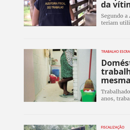
da vít
Segundo a 
teriam util
remunerar 
carteira ne
TRABALHO ESCR
Domést
trabalh
mesma 
Trabalhado
anos, trab
tem mais de
estimados
FISCALIZAÇÃO