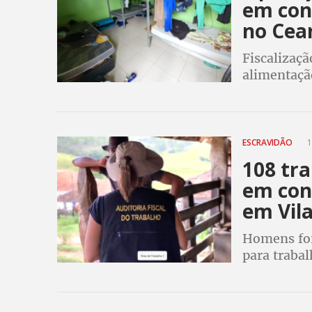
em con
no Cea
Fiscalizaçã
alimentaçã
ESCRAVIDÃO
1
108 tr
em con
em Vil
Homens for
para traba