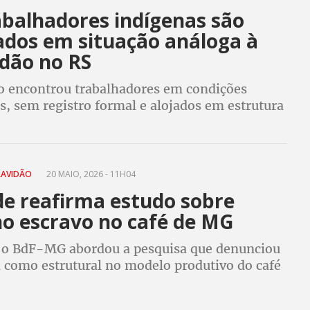
abalhadores indígenas são
ados em situação análoga à
idão no RS
ão encontrou trabalhadores em condições
, sem registro formal e alojados em estrutura
 interior de Glorinha; empregador foi preso
te
RAVIDÃO
20 MAIO, 2026 - 11H04
de reafirma estudo sobre
ho escravo no café de MG
o BdF-MG abordou a pesquisa que denunciou
 como estrutural no modelo produtivo do café