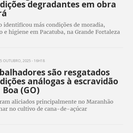
dições degradantes em obra
rá
o identificou más condições de moradia,
o e higiene em Pacatuba, na Grande Fortaleza
5 OUTUBRO, 2025 - 16H18
abalhadores são resgatados
dições análogas à escravidão
a Boa (GO)
am aliciados principalmente no Maranhão
lhar no cultivo de cana-de-açúcar