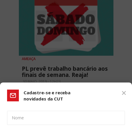
AMEAÇA
PL prevê trabalho bancário aos
finais de semana. Reaja!
30 MAIO, 2019 - 12H23
Cadastre-se e receba
novidades da CUT
Nome