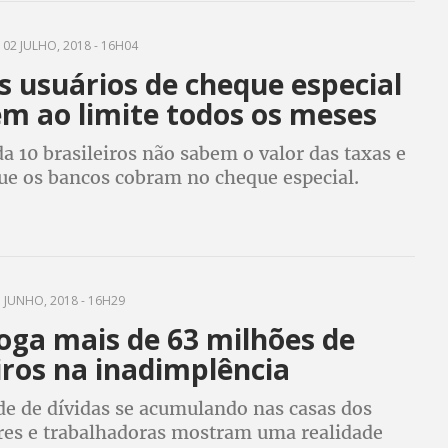
02 JULHO, 2018 - 16H04
s usuários de cheque especial
em ao limite todos os meses
a 10 brasileiros não sabem o valor das taxas e
que os bancos cobram no cheque especial.
de pesquisa do SPC Brasil e CNDL
 JUNHO, 2018 - 16H29
oga mais de 63 milhões de
iros na inadimplência
de de dívidas se acumulando nas casas dos
res e trabalhadoras mostram uma realidade