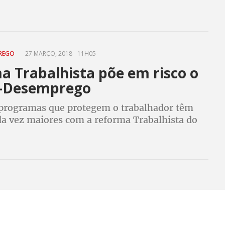
nte da propaganda golpista de que a economia
diz Vagner
PREGO
27 MARÇO, 2018 - 11H05
a Trabalhista põe em risco o
-Desemprego
programas que protegem o trabalhador têm
a vez maiores com a reforma Trabalhista do
lpista e ilegítimo de Temer