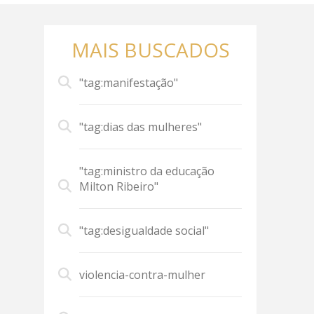
MAIS BUSCADOS
"tag:manifestação"
"tag:dias das mulheres"
"tag:ministro da educação
Milton Ribeiro"
"tag:desigualdade social"
violencia-contra-mulher