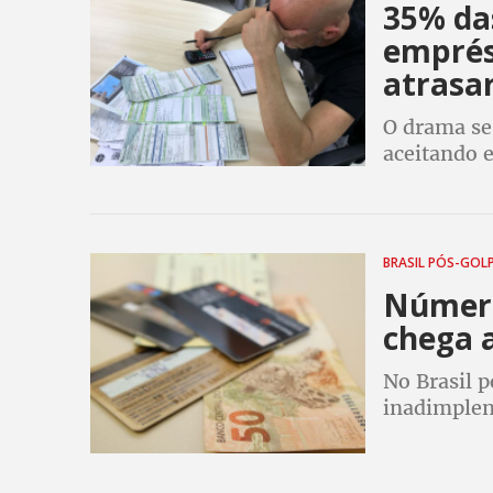
35% da
emprés
atrasa
O drama se
aceitando 
brasileiro
Não conseg
sujo
BRASIL PÓS-GOL
Número
chega a
No Brasil 
inadimplen
Experian. N
CNDL tamb
endividada