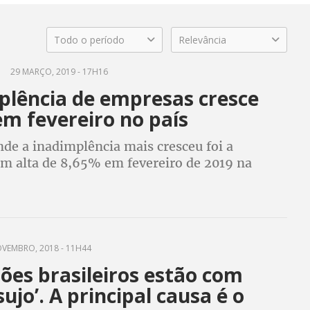
Todo o período
Relevância
29 MARÇO, 2019 - 17H16
plência de empresas cresce
m fevereiro no país
de a inadimplência mais cresceu foi a
om alta de 8,65% em fevereiro de 2019 na
 com o mesmo período do ano anterior. E o
o de serviços, com aumento de (8,16%
VEMBRO, 2018 - 11H44
ões brasileiros estão com
ujo’. A principal causa é o