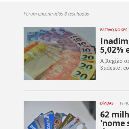
Foram encontrados 8 resultados
PATRÃO NO SPC
Inadim
5,02% e
A Região on
Sudeste, c
comparação
setor foi 
DÍVIDAS
12 NO
62 milh
'nome s