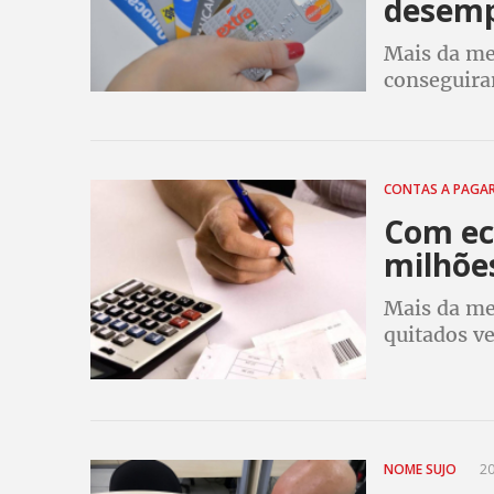
desem
Mais da me
conseguira
crédito e f
CPF negati
CONTAS A PAGA
Com ec
milhões
Mais da me
quitados ve
NOME SUJO
20