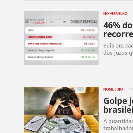
NO VERMELHO
46% do
recorr
Seis em cad
dos juros 
Dados são 
NOME SUJO
11
Golpe j
brasile
A quantida
trabalhado