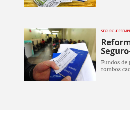
bem difere
melhorou, 
SEGURO-DESEM
Reform
Seguro
Fundos de 
rombos cad
governo go