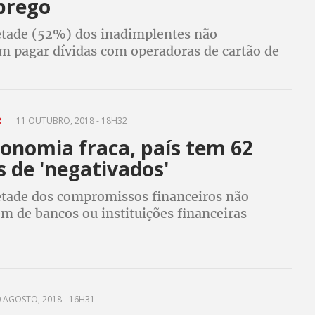
prego
tade (52%) dos inadimplentes não
m pagar dívidas com operadoras de cartão de
inanceiras de leasing - depois de 90 dias têm o
vado
R
11 OUTUBRO, 2018 - 18H32
onomia fraca, país tem 62
 de 'negativados'
tade dos compromissos financeiros não
m de bancos ou instituições financeiras
 AGOSTO, 2018 - 16H31