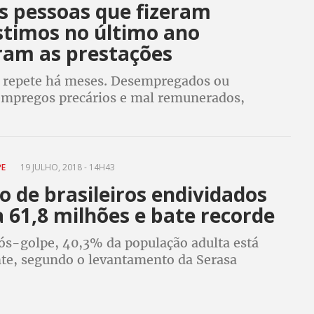
s pessoas que fizeram
timos no último ano
ram as prestações
 repete há meses. Desempregados ou
empregos precários e mal remunerados,
s fazem empréstimos até para comprar comida.
uem pagar as prestações e ficam com o nome
PE
19 JULHO, 2018 - 14H43
 de brasileiros endividados
 61,8 milhões e bate recorde
pós-golpe, 40,3% da população adulta está
te, segundo o levantamento da Serasa
o início da semana, dados da SPC Brasil e
ém apontavam 63,6 milhões de pessoas
s