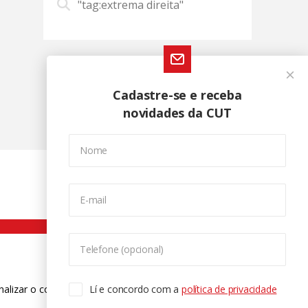
"tag:extrema direita"
Cadastre-se e receba
novidades da CUT
Nome
E-mail
Telefone (opcional)
nalizar o conteúdo. Para saber mais
Lí e concordo com a
política de privacidade