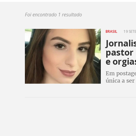
Foi encontrado 1 resultado
BRASIL
19 SET
Jornali
pastor 
e orgia
Em postagen
única a ser
para denunc