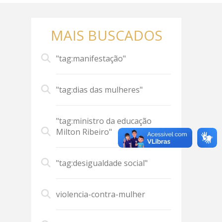
MAIS BUSCADOS
"tag:manifestação"
"tag:dias das mulheres"
"tag:ministro da educação
Milton Ribeiro"
"tag:desigualdade social"
violencia-contra-mulher