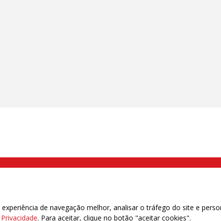
000 Brás, São Paulo/SP | Telefone (11) 2108 9200 - Fax (11) 2108 9310
xperiência de navegação melhor, analisar o tráfego do site e perso
e Privacidade
. Para aceitar, clique no botão "aceitar cookies".