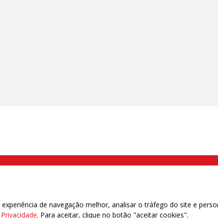
000 Brás, São Paulo/SP | Telefone (11) 2108 9200 - Fax (11) 2108 9310
xperiência de navegação melhor, analisar o tráfego do site e perso
e Privacidade
. Para aceitar, clique no botão "aceitar cookies".