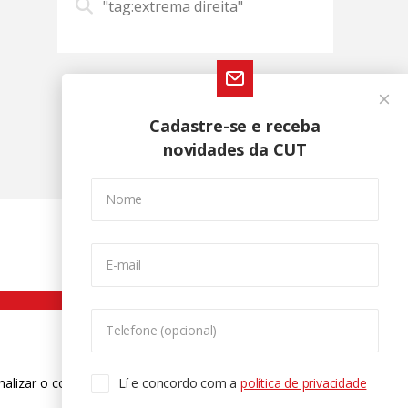
"tag:extrema direita"
Cadastre-se e receba
novidades da CUT
Nome
E-mail
Telefone (opcional)
nalizar o conteúdo. Para saber mais
Lí e concordo com a
política de privacidade