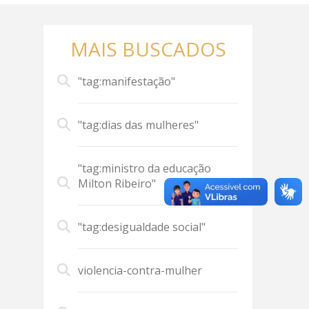
MAIS BUSCADOS
"tag:manifestação"
"tag:dias das mulheres"
"tag:ministro da educação
Milton Ribeiro"
"tag:desigualdade social"
violencia-contra-mulher