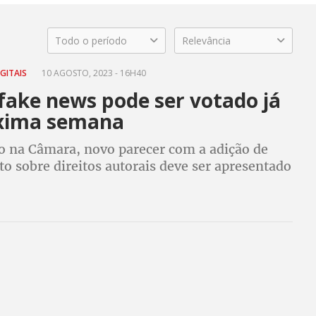
Todo o período
Relevância
GITAIS
10 AGOSTO, 2023 - 16H40
fake news pode ser votado já
xima semana
o na Câmara, novo parecer com a adição de
to sobre direitos autorais deve ser apresentado
 CUT, FNDC e entidades estão mobilizadas para
 parlamentares a aprovarem o PL