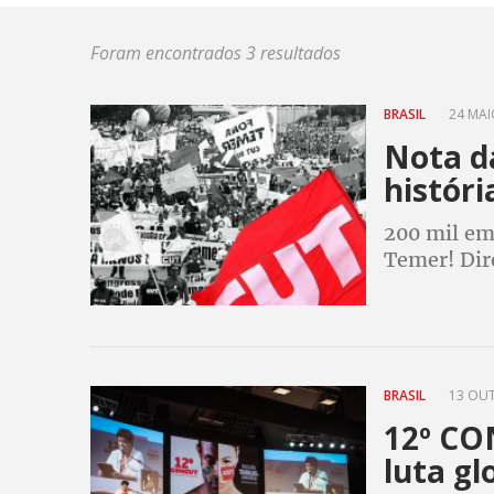
Foram encontrados 3 resultados
BRASIL
24 MAIO
Nota d
históri
200 mil em
Temer! Dire
BRASIL
13 OUT
12º CO
luta gl