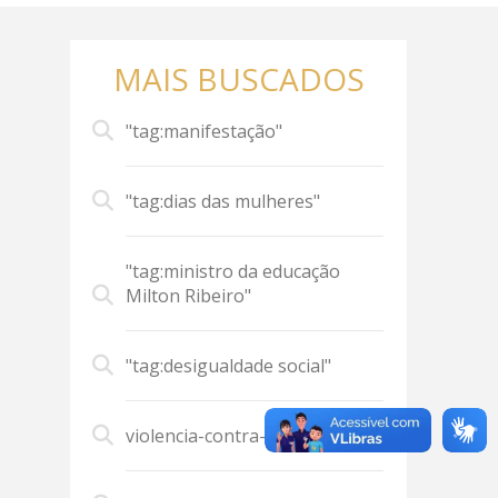
MAIS BUSCADOS
"tag:manifestação"
"tag:dias das mulheres"
"tag:ministro da educação
Milton Ribeiro"
"tag:desigualdade social"
violencia-contra-mulher