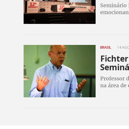
Seminário 
emocionante
vencedora 
BRASIL
14 AGO
Fichte
Seminá
Professor d
na área de 