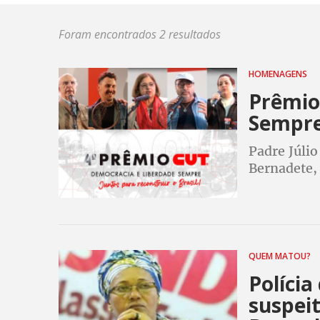
Foram encontrados 2 resultados
HOMENAGENS
Prêmio
Sempre
Padre Júlio
Bernadete,
homenagea
Festival 4
QUEM MATOU?
Polícia
suspei