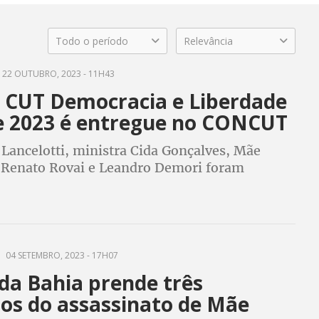
Todo o período
Relevância
22 OUTUBRO, 2023 - 11H43
 CUT Democracia e Liberdade
 2023 é entregue no CONCUT
 Lancelotti, ministra Cida Gonçalves, Mãe
 Renato Rovai e Leandro Demori foram
dos; também foram entregues os prêmios do
0 anos de Arte e Cultura no Mundo do Trabalho
04 SETEMBRO, 2023 - 17H07
 da Bahia prende três
tos do assassinato de Mãe