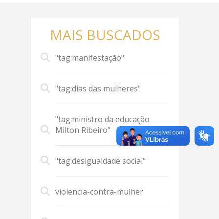
MAIS BUSCADOS
"tag:manifestação"
"tag:dias das mulheres"
"tag:ministro da educação
Milton Ribeiro"
"tag:desigualdade social"
violencia-contra-mulher