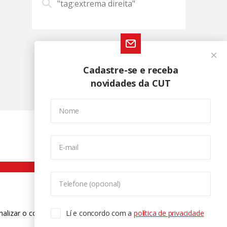
"tag:extrema direita"
Cadastre-se e receba
novidades da CUT
Nome
E-mail
Telefone (opcional)
nalizar o conteúdo. Para saber mais
Lí e concordo com a
política de privacidade