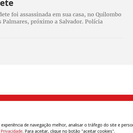
ete
ete foi assassinada em sua casa, no Quilombo
 Palmares, próximo a Salvador. Polícia
 e deteve três suspeitos
000 Brás, São Paulo/SP | Telefone (11) 2108 9200 - Fax (11) 2108 9310
xperiência de navegação melhor, analisar o tráfego do site e perso
e Privacidade
. Para aceitar, clique no botão "aceitar cookies".