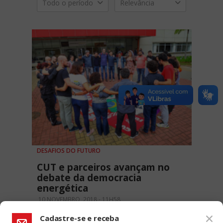
Todo o período
Relevância
DESAFIOS DO FUTURO
CUT e parceiros avançam no
debate da democracia
energética
10 NOVEMBRO, 2018 - 11H58
Cadastre-se e receba