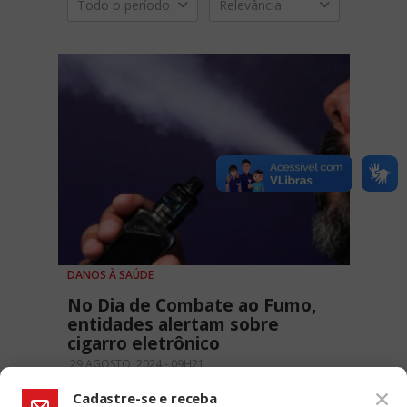
Todo o período
Relevância
DANOS À SAÚDE
No Dia de Combate ao Fumo,
entidades alertam sobre
cigarro eletrônico
29 AGOSTO, 2024 - 09H21
Cadastre-se e receba