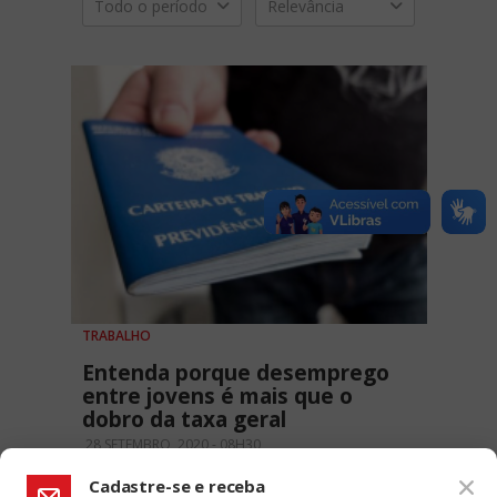
Todo o período
Relevância
TRABALHO
Entenda porque desemprego
entre jovens é mais que o
dobro da taxa geral
28 SETEMBRO, 2020 - 08H30
Cadastre-se e receba