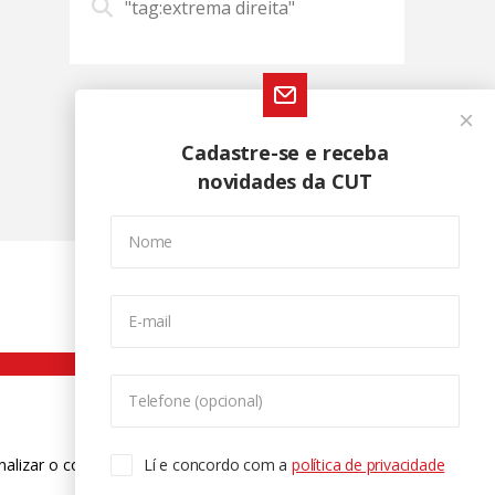
"tag:extrema direita"
Cadastre-se e receba
novidades da CUT
Nome
E-mail
Telefone (opcional)
nalizar o conteúdo. Para saber mais
Lí e concordo com a
política de privacidade