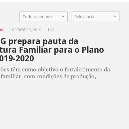
Todo o período
Relevância
TAG
18 FEVEREIRO, 2019 - 11H21
 prepara pauta da
tura Familiar para o Plano
2019-2020
ções têm como objetivo o fortalecimento da
 familiar, com condições de produção,
ação, geração de renda, acesso à terra,
desenvolvimento rural sustentável e solidário