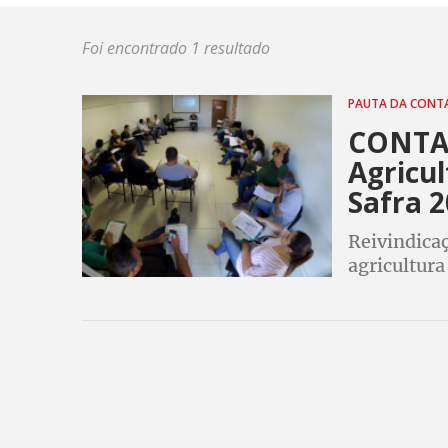
Foi encontrado 1 resultado
PAUTA DA CON
CONTAG
Agricul
Safra 
Reivindica
agricultura
comercializ
emprego e 