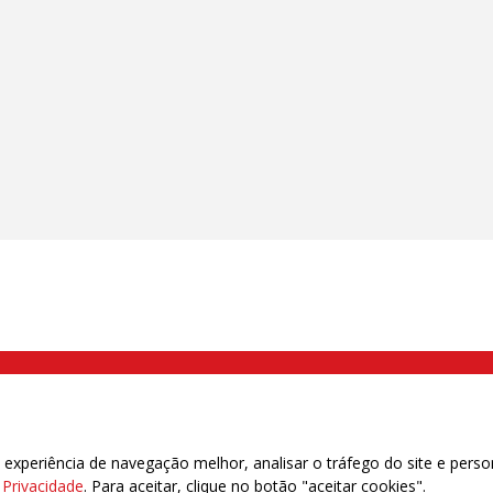
000 Brás, São Paulo/SP | Telefone (11) 2108 9200 - Fax (11) 2108 9310
xperiência de navegação melhor, analisar o tráfego do site e perso
e Privacidade
. Para aceitar, clique no botão "aceitar cookies".