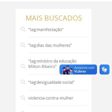
MAIS BUSCADOS
"tag:manifestação"
"tag:dias das mulheres"
"tag:ministro da educação
Milton Ribeiro"
"tag:desigualdade social"
violencia-contra-mulher