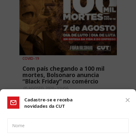
COVID-19
Com país chegando a 100 mil
mortes, Bolsonaro anuncia
“Black Friday” no comércio
05 AGOSTO, 2020 - 11H56
Cadastre-se e receba
novidades da CUT
Nome