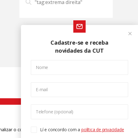
"tag:extrema direita"
Cadastre-se e receba
novidades da CUT
Nome
E-mail
Telefone (opcional)
nalizar o conteúdo. Para saber mais
Lí e concordo com a
política de privacidade