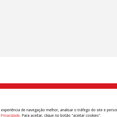
000 Brás, São Paulo/SP | Telefone (11) 2108 9200 - Fax (11) 2108 9310
xperiência de navegação melhor, analisar o tráfego do site e perso
e Privacidade
. Para aceitar, clique no botão "aceitar cookies".