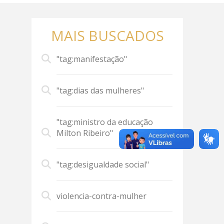
MAIS BUSCADOS
"tag:manifestação"
"tag:dias das mulheres"
"tag:ministro da educação
Milton Ribeiro"
"tag:desigualdade social"
violencia-contra-mulher