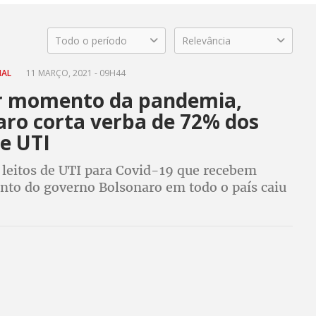
Todo o período
Relevância
NAL
11 MARÇO, 2021 - 09H44
r momento da pandemia,
aro corta verba de 72% dos
de UTI
leitos de UTI para Covid-19 que recebem
nto do governo Bolsonaro em todo o país caiu
 em dezembro, para 3.372 em março. Presidente
ora decisão do STF