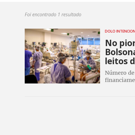
Foi encontrado 1 resultado
DOLO INTENCIO
No pio
Bolson
leitos 
Número de 
financiame
de 12.003,
também ign