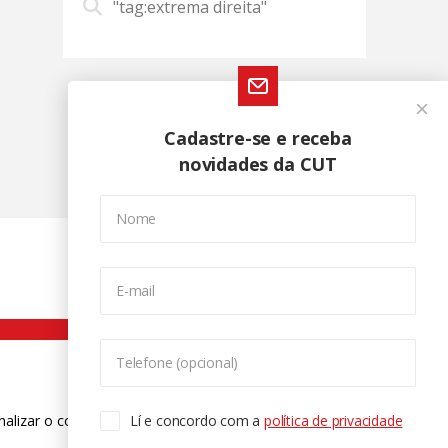
"tag:extrema direita"
Cadastre-se e receba
novidades da CUT
Nome
E-mail
Telefone (opcional)
nalizar o conteúdo. Para saber mais
Lí e concordo com a
política de privacidade