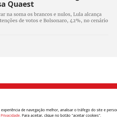
sa Quaest
ar na soma os brancos e nulos, Lula alcança
tenções de votos e Bolsonaro, 42%, no cenário
000 Brás, São Paulo/SP | Telefone (11) 2108 9200 - Fax (11) 2108 9310
xperiência de navegação melhor, analisar o tráfego do site e perso
e Privacidade
. Para aceitar, clique no botão "aceitar cookies".