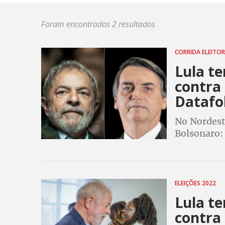
Foram encontrados 2 resultados
CORRIDA ELEITO
Lula te
contra
Datafo
No Nordest
Bolsonaro:
populosa d
ELEIÇÕES 2022
Lula te
contra