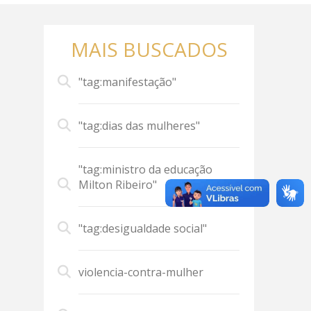
MAIS BUSCADOS
"tag:manifestação"
"tag:dias das mulheres"
"tag:ministro da educação
Milton Ribeiro"
"tag:desigualdade social"
violencia-contra-mulher