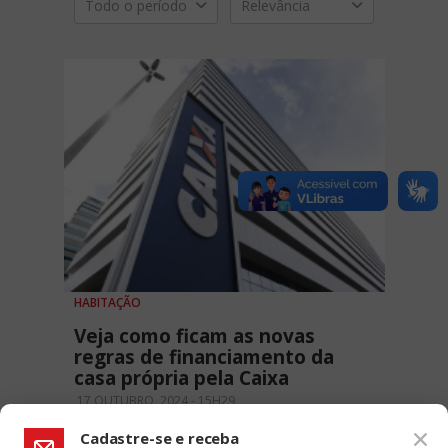
Todo o período
Relevância
HABITAÇÃO
Veja como ficam as novas
regras de financiamento da
casa própria pela Caixa
17 OUTUBRO, 2024 - 15H29
Cadastre-se e receba