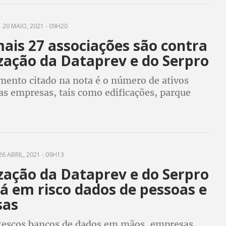
20 MAIO, 2021 - 09H20
ais 27 associações são contra
zação da Dataprev e do Serpro
mento citado na nota é o número de ativos
as empresas, tais como edificações, parque
o além dos mais de 12 mil funcionários
qualificados
6 ABRIL, 2021 - 09H13
zação da Dataprev e do Serpro
á em risco dados de pessoas e
sas
escos bancos de dados em mãos, empresas