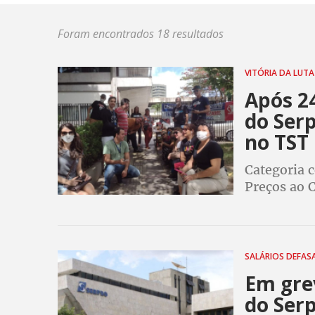
Foram encontrados 18 resultados
VITÓRIA DA LUT
Após 24
do Ser
no TST
Categoria 
Preços ao 
data-base q
demais ben
SALÁRIOS DEFA
Em grev
do Serp