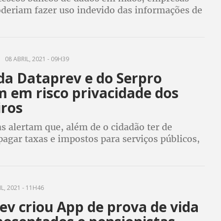
oderiam fazer uso indevido das informações de
icas e jurídicas, afetando desde a concorrência
de dos indivíduos
08 ABRIL, 2021 - 09H39
da Dataprev e do Serpro
m em risco privacidade dos
iros
as alertam que, além de o cidadão ter de
agar taxas e impostos para serviços públicos,
odem usar dados sem autorização, fora os
berania do Brasil
L, 2021 - 11H46
ev criou App de prova de vida