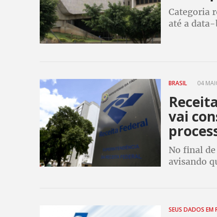
Categoria r
até a data
(5%). Empr
BRASIL
04 MAIO
Receita
vai con
proces
No final de
avisando qu
processame
continua p
SEUS DADOS EM 