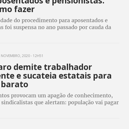
posentados e pensionistas.
omo fazer
edade do procedimento para aposentados e
as foi suspensa no ano passado por cauda da
a Covid-19 e recomeça em maio. Com App da
rova de vida pode ser feita pelo celular
 NOVEMBRO, 2020 - 12H51
aro demite trabalhador
nte e sucateia estatais para
 barato
ntos provocam um apagão de conhecimento,
sindicalistas que alertam: população vai pagar
ta fatura lá na frente e, lamentavelmente, será
de