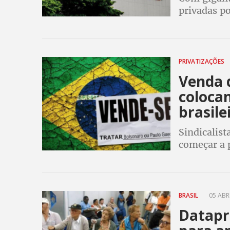
privadas p
pessoas fís
à privacida
PRIVATIZAÇÕES
Venda 
coloca
brasile
Sindicalist
começar a p
empresas p
riscos à so
BRASIL
05 ABRI
Datapr