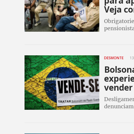
para a
Veja c
Obrigatori
pensionist
pandemia d
Dataprev, p
DESMONTE
13
Bolson
experie
vender
Desligame
denunciam 
o preço des
muito gran