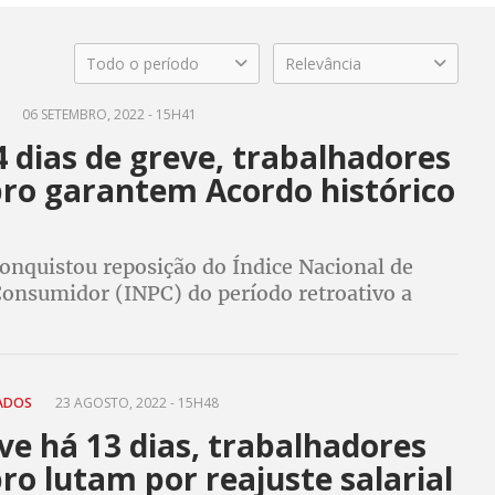
Todo o período
Relevância
A
06 SETEMBRO, 2022 - 15H41
 dias de greve, trabalhadores
pro garantem Acordo histórico
conquistou reposição do Índice Nacional de
Consumidor (INPC) do período retroativo a
ue é em 1º de maio, reposição da inflação nos
efícios e renovação das cláusulas
SADOS
23 AGOSTO, 2022 - 15H48
e há 13 dias, trabalhadores
ro lutam por reajuste salarial