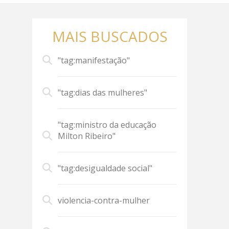
MAIS BUSCADOS
"tag:manifestação"
"tag:dias das mulheres"
"tag:ministro da educação
Milton Ribeiro"
"tag:desigualdade social"
violencia-contra-mulher