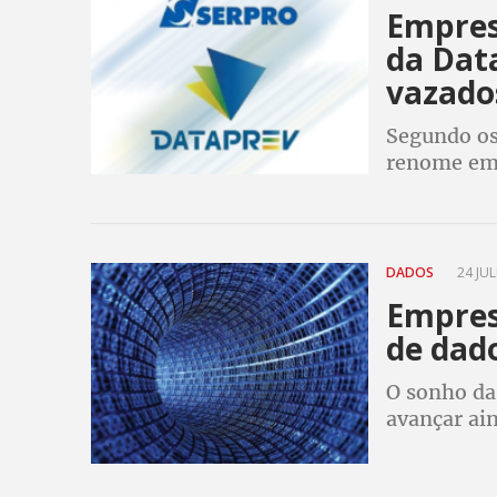
Empres
da Dat
vazado
Segundo os
renome em 
dados, não
DADOS
24 JUL
Empres
de dad
O sonho da
avançar ain