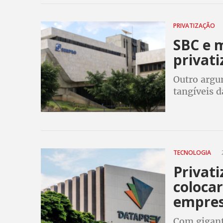
PRIVATIZAÇÃO
SBC e m
privati
Outro argu
tangíveis d
tecnológic
altamente 
TECNOLOGIA
2
Privati
colocar
empre
Com gigant