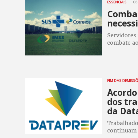
ESSENCIAIS
08 
Combat
necessi
Servidores
combate ao
funcionando
brasileira 
FIM DAS DEMISS
Acordo
dos tr
da Dat
Trabalhado
continuam 
para o Rio 