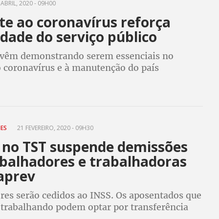
ABRIL, 2020 - 09H00
e ao coronavírus reforça
dade do serviço público
 vêm demonstrando serem essenciais no
 coronavírus e à manutenção do país
. Para dirigentes sindicais, nunca a sociedade
percebeu tanto a importância do Estado
ÕES
21 FEVEREIRO, 2020 - 09H30
 no TST suspende demissões
abalhadores e trabalhadoras
aprev
res serão cedidos ao INSS. Os aposentados que
trabalhando podem optar por transferência
de Janeiro ou outro órgão público, sem ônus