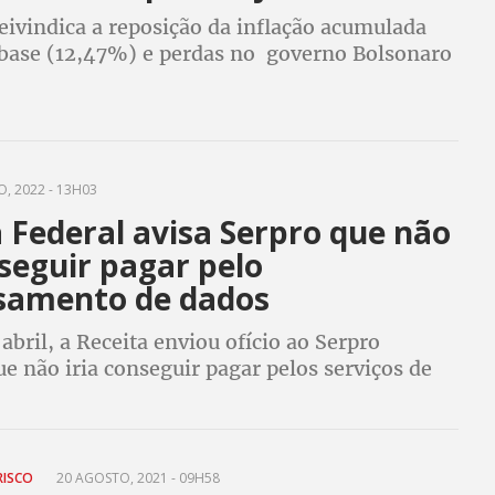
eivindica a reposição da inflação acumulada
-base (12,47%) e perdas no governo Bolsonaro
esa oferece apenas 7%
, 2022 - 13H03
 Federal avisa Serpro que não
seguir pagar pelo
samento de dados
 abril, a Receita enviou ofício ao Serpro
e não iria conseguir pagar pelos serviços de
nto de dados, mas prestação dos serviços
orque o Serpro é uma empresa pública
RISCO
20 AGOSTO, 2021 - 09H58