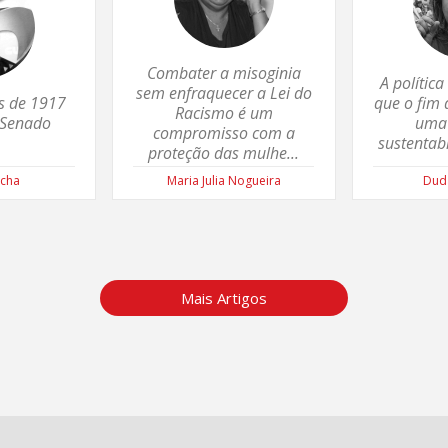
Combater a misoginia
A polític
sem enfraquecer a Lei do
s de 1917
que o fim 
Racismo é um
 Senado
uma 
compromisso com a
sustentab
proteção das mulhe...
ocha
Maria Julia Nogueira
Dud
Mais Artigos