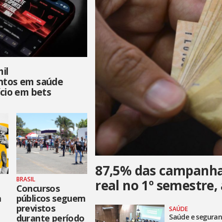
il
ntos em saúde
ício em bets
87,5% das campanha
BRASIL
real no 1º semestre,
Concursos
a
públicos seguem
previstos
SAÚDE
durante período
Saúde e seguran