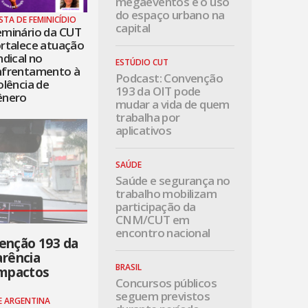
megaeventos e o uso
do espaço urbano na
STA DE FEMINICÍDIO
capital
eminário da CUT
rtalece atuação
ndical no
ESTÚDIO CUT
nfrentamento à
Podcast: Convenção
olência de
193 da OIT pode
ênero
mudar a vida de quem
trabalha por
aplicativos
SAÚDE
Saúde e segurança no
trabalho mobilizam
participação da
CNM/CUT em
encontro nacional
enção 193 da
arência
BRASIL
impactos
Concursos públicos
seguem previstos
E ARGENTINA