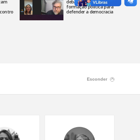
izam
debates reforçando
formação política para
contro
defender a democracia
Esconder