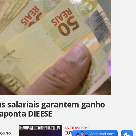
s salariais garantem ganho
 aponta DIEESE
ANTIFASCISMO
ça no
CUT encerra ciclo de