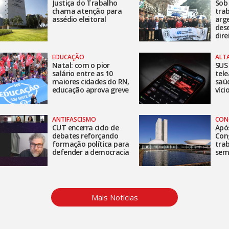
Justiça do Trabalho
Sob 
chama atenção para
tra
assédio eleitoral
arg
des
dire
EDUCAÇÃO
ALT
Natal: com o pior
SUS 
salário entre as 10
tel
maiores cidades do RN,
saú
educação aprova greve
víci
ANTIFASCISMO
CON
CUT encerra ciclo de
Após
debates reforçando
Con
formação política para
tra
defender a democracia
sem
Mais Notícias