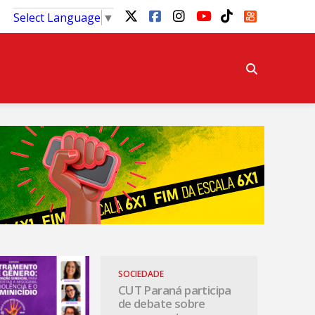
Select Language
▼
SOCIEDADE
CUT Paraná participa
de debate sobre