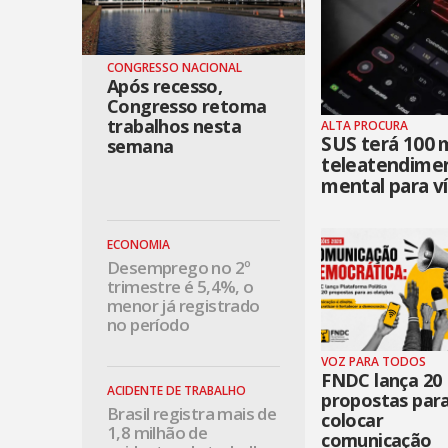
CONGRESSO NACIONAL
Após recesso,
Congresso retoma
trabalhos nesta
ALTA PROCURA
SUS terá 100 m
semana
teleatendime
mental para v
ECONOMIA
Desemprego no 2º
trimestre é 5,4%, o
menor já registrado
no período
VOZ PARA TODOS
FNDC lança 20
ACIDENTE DE TRABALHO
propostas par
Brasil registra mais de
colocar
1,8 milhão de
comunicação