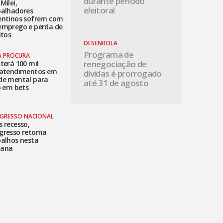
durante período
Milei,
eleitoral
balhadores
entinos sofrem com
emprego e perda de
itos
DESENROLA
Programa de
A PROCURA
renegociação de
terá 100 mil
eatendimentos em
dívidas é prorrogado
de mental para
até 31 de agosto
o em bets
GRESSO NACIONAL
 recesso,
gresso retoma
balhos nesta
ana