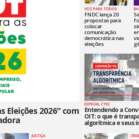
VOZ PARA TODOS
BA
FNDC lança 20
S
propostas para
fo
colocar
si
comunicação
e
democrática nas
vi
eleições
g
ESPECIAL C193
s Eleições 2026” com
Entendendo a Conv
OIT: o que é transp
hadora
algorítmica e seus 
JUSTIÇA
CRIS